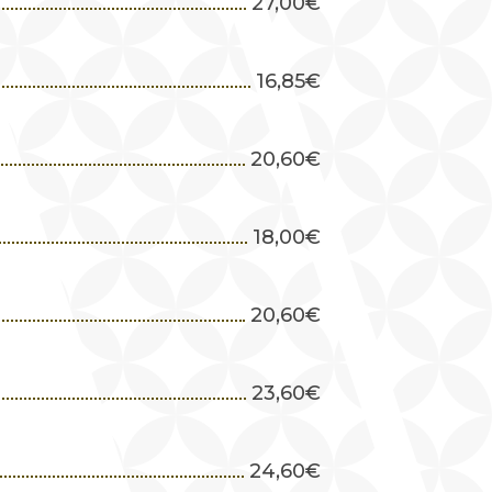
27,00
€
16,85
€
20,60
€
18,00
€
20,60
€
23,60
€
24,60
€