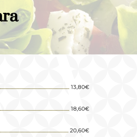
ara
13,80
€
18,60
€
20,60
€