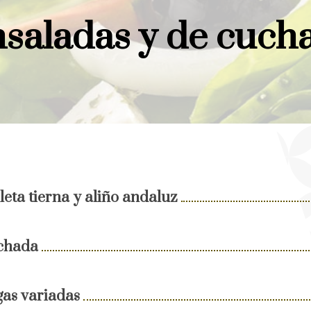
saladas y de cuch
eta tierna y aliño andaluz
echada
gas variadas