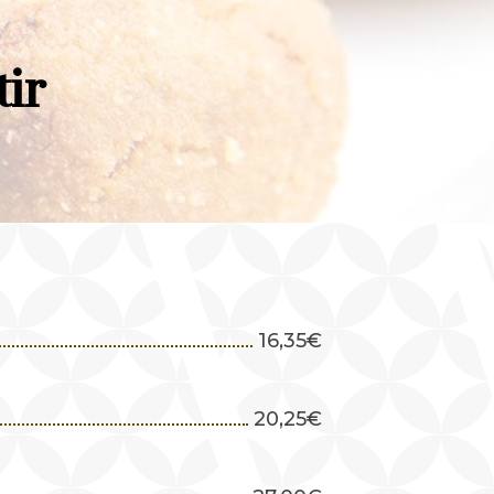
ir
16,35
€
20,25
€