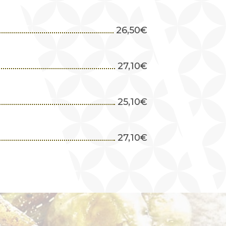
26,50
€
27,10
€
25,10
€
27,10
€