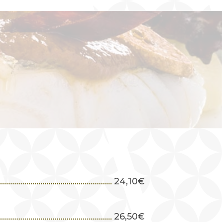
24,10
€
26,50
€