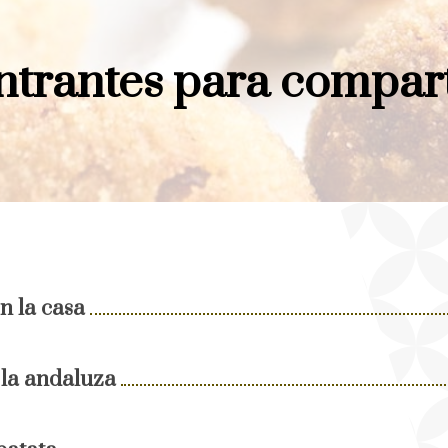
ntrantes para compart
n la casa
 la andaluza