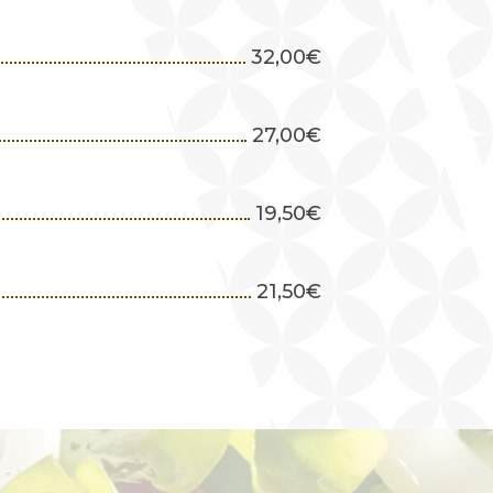
32,00
€
27,00
€
19,50
€
21,50
€