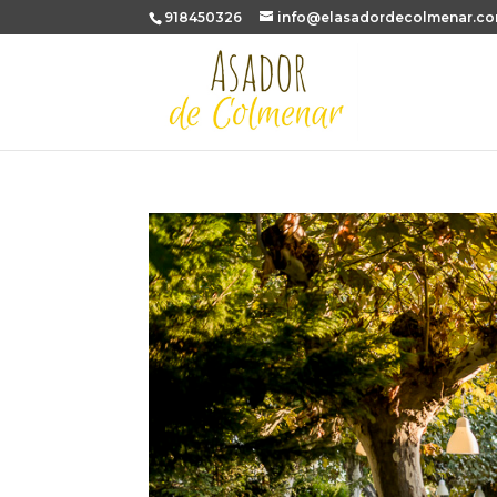
918450326
info@elasadordecolmenar.c