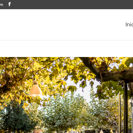
om
Ini